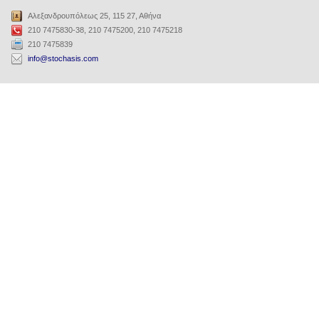
Αλεξανδρουπόλεως 25, 115 27, Αθήνα
210 7475830-38, 210 7475200, 210 7475218
210 7475839
info@stochasis.com