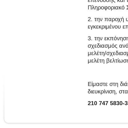
επένδυσης και 
Πληροφοριακό 
2. την παροχή 
εγκεκριμένου ε
3. την εκπόνησ
σχεδιασμός ανά
μελέτη/σχεδιασ
μελέτη βελτίωσ
Είμαστε στη δι
διευκρίνιση, στ
210 747 5830-3