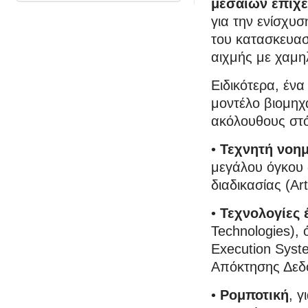
μεσαίων επιχ
για την ενίσχυ
του κατασκευασ
αιχμής με χαμη
Ειδικότερα, ένα
μοντέλο βιομηχ
ακόλουθους στ
•
Τεχνητή νοη
μεγάλου όγκου 
διαδικασίας (Art
•
Τεχνολογίες 
Technologies),
Execution Syst
Απόκτησης Δεδ
•
Ρομποτική
, 