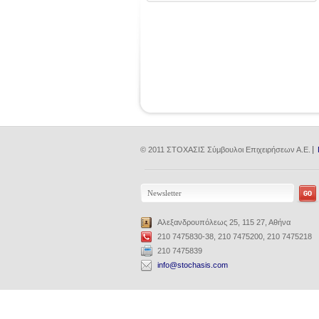
© 2011 ΣΤΟΧΑΣΙΣ Σύμβουλοι Επιχειρήσεων Α.Ε.
Αλεξανδρουπόλεως 25, 115 27, Αθήνα
210 7475830-38, 210 7475200, 210 7475218
210 7475839
info@stochasis.com