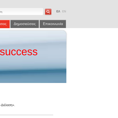
ΕΛ
EN
σεις
Δημοσιεύσεις
Επικοινωνία
success
-Διέλαση».