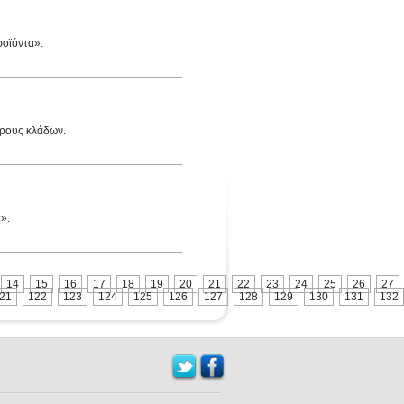
ροϊόντα».
μέρους κλάδων.
».
14
15
16
17
18
19
20
21
22
23
24
25
26
27
21
122
123
124
125
126
127
128
129
130
131
132