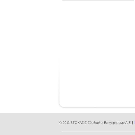
© 2011 ΣΤΟΧΑΣΙΣ Σύμβουλοι Επιχειρήσεων Α.Ε.