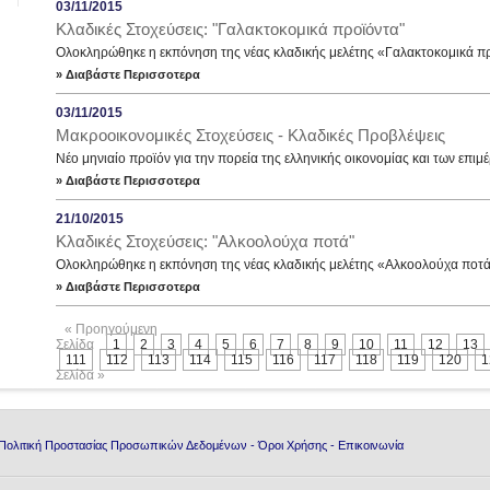
03/11/2015
Κλαδικές Στοχεύσεις: "Γαλακτοκομικά προϊόντα"
Ολοκληρώθηκε η εκπόνηση της νέας κλαδικής μελέτης «Γαλακτοκομικά π
» Διαβάστε Περισσοτερα
03/11/2015
Μακροοικονομικές Στοχεύσεις - Κλαδικές Προβλέψεις
Νέο μηνιαίο προϊόν για την πορεία της ελληνικής οικονομίας και των επι
» Διαβάστε Περισσοτερα
21/10/2015
Κλαδικές Στοχεύσεις: "Αλκοολούχα ποτά"
Ολοκληρώθηκε η εκπόνηση της νέας κλαδικής μελέτης «Αλκοολούχα ποτά
» Διαβάστε Περισσοτερα
« Προηγούμενη
Σελίδα
1
2
3
4
5
6
7
8
9
10
11
12
13
111
112
113
114
115
116
117
118
119
120
1
Σελίδα »
Πολιτική Προστασίας Προσωπικών Δεδομένων
-
Όροι Χρήσης
-
Επικοινωνία