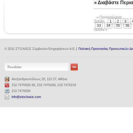
» Διαβάστε Περι
« Προηγούμενη
Σελίδα
1
2
3
33
34
35
36
Σελίδα »
© 2011 ΣΤΟΧΑΣΙΣ Σύμβουλοι Επιχειρήσεων Α.Ε.
Πολιτική Προστασίας Προσωπικών Δ
Αλεξανδρουπόλεως 25, 115 27, Αθήνα
210 7475830-38, 210 7475200, 210 7475218
210 7475839
info@stochasis.com