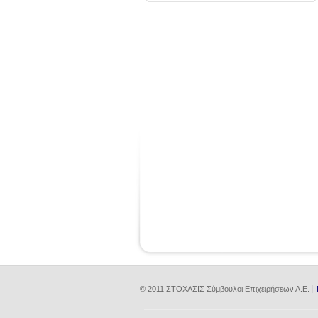
© 2011 ΣΤΟΧΑΣΙΣ Σύμβουλοι Επιχειρήσεων Α.Ε.