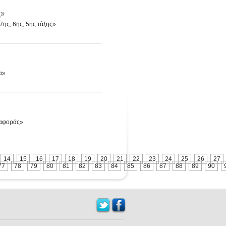
ς»
7ης, 6ης, 5ης τάξης»
α»
ταφοράς»
14
15
16
17
18
19
20
21
22
23
24
25
26
27
77
78
79
80
81
82
83
84
85
86
87
88
89
90