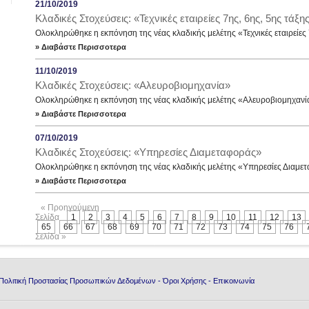
21/10/2019
Κλαδικές Στοχεύσεις: «Τεχνικές εταιρείες 7ης, 6ης, 5ης τάξη
Ολοκληρώθηκε η εκπόνηση της νέας κλαδικής μελέτης «Τεχνικές εταιρείες 
» Διαβάστε Περισσοτερα
11/10/2019
Κλαδικές Στοχεύσεις: «Αλευροβιομηχανία»
Ολοκληρώθηκε η εκπόνηση της νέας κλαδικής μελέτης «Αλευροβιομηχανί
» Διαβάστε Περισσοτερα
07/10/2019
Κλαδικές Στοχεύσεις: «Υπηρεσίες Διαμεταφοράς»
Ολοκληρώθηκε η εκπόνηση της νέας κλαδικής μελέτης «Υπηρεσίες Διαμε
» Διαβάστε Περισσοτερα
« Προηγούμενη
Σελίδα
1
2
3
4
5
6
7
8
9
10
11
12
13
65
66
67
68
69
70
71
72
73
74
75
76
Σελίδα »
Πολιτική Προστασίας Προσωπικών Δεδομένων
-
Όροι Χρήσης
-
Επικοινωνία