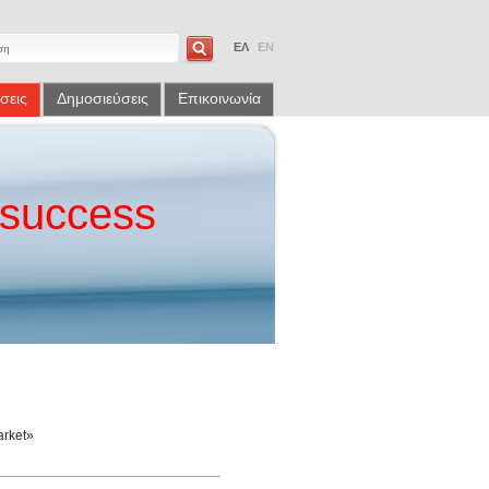
ΕΛ
EN
σεις
Δημοσιεύσεις
Επικοινωνία
success
arket»