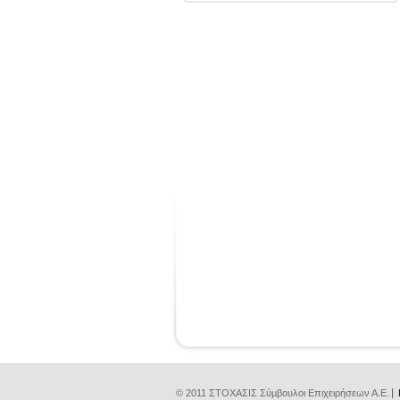
© 2011 ΣΤΟΧΑΣΙΣ Σύμβουλοι Επιχειρήσεων Α.Ε.