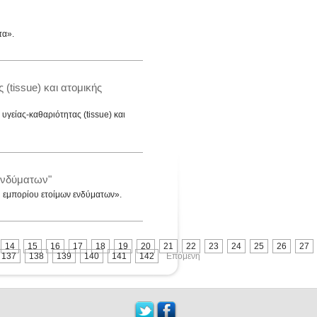
τα».
 (tissue) και ατομικής
γείας-καθαριότητας (tissue) και
 ενδύματων"
ύ εμπορίου ετοίμων ενδύματων».
14
15
16
17
18
19
20
21
22
23
24
25
26
27
137
138
139
140
141
142
Επόμενη