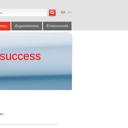
ΕΛ
EN
σεις
Δημοσιεύσεις
Επικοινωνία
success
α».