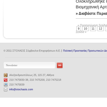
Ολοκληρώθηκε η 
Βιομηχανική Αρτ
» Διαβάστε Περι
« Προηγούμενη Σελίδα
9
10
11
12
Σελίδα »
© 2011 ΣΤΟΧΑΣΙΣ Σύμβουλοι Επιχειρήσεων Α.Ε.
Πολιτική Προστασίας Προσωπικών Δ
Αλεξανδρουπόλεως 25, 115 27, Αθήνα
210 7475830-38, 210 7475200, 210 7475218
210 7475839
info@stochasis.com