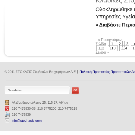
Κλαδικές Στο
Ολοκληρώθηκε η 
Υπηρεσίες Υγεία
» Διαβάστε Περι
« Προηγούμενη
Σελίδα
1
2
3
112
113
114
1
Σελίδα »
© 2011 ΣΤΟΧΑΣΙΣ Σύμβουλοι Επιχειρήσεων Α.Ε.
Πολιτική Προστασίας Προσωπικών Δ
Αλεξανδρουπόλεως 25, 115 27, Αθήνα
210 7475830-38, 210 7475200, 210 7475218
210 7475839
info@stochasis.com